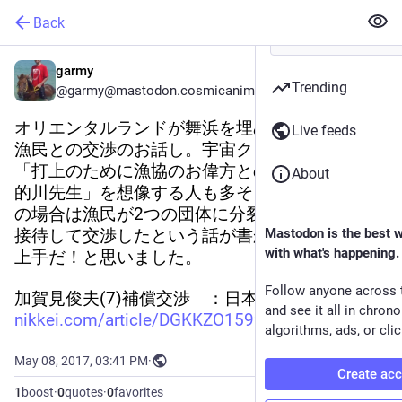
Back
garmy
Trending
@garmy@mastodon.cosmicanimal.jp
オリエンタルランドが舞浜を埋め立てるときの
Live feeds
漁民との交渉のお話し。宇宙クラスタ的には
「打上のために漁協のお偉方との酒に付き合う
About
的川先生」を想像する人も多そうですが、舞浜
の場合は漁民が2つの団体に分裂していて同時に
接待して交渉したという話が書かれてて、より
Mastodon is the best 
with what's happening.
上手だ！と思いました。
Follow anyone across 
加賀見俊夫(7)補償交渉　：日本経済新聞 
and see it all in chron
nikkei.com/article/DGKKZO15996
algorithms, ads, or clic
May 08, 2017, 03:41 PM
·
Create ac
1
boost
·
0
quotes
·
0
favorites