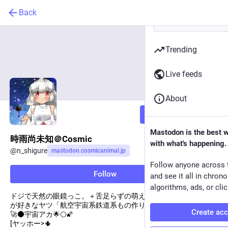
Back
Trending
Live feeds
About
Follow
Mastodon is the best 
時雨尚未知＠Cosmic
with what's happening.
@
n_shigure
mastodon.cosmicanimal.jp
Follow anyone across 
Follow
and see it all in chron
algorithms, ads, or clic
ドジで天然の眼鏡っこ。＋舌足らずの萌えスキル持ち。楽しい事
が好きなヤツ「航空宇宙系鉄道系もの作り女子」器用貧乏の🌏📡
Create ac
🚀🌑宇宙アカ🌟🌕🌠
[ヤッホー>🌵